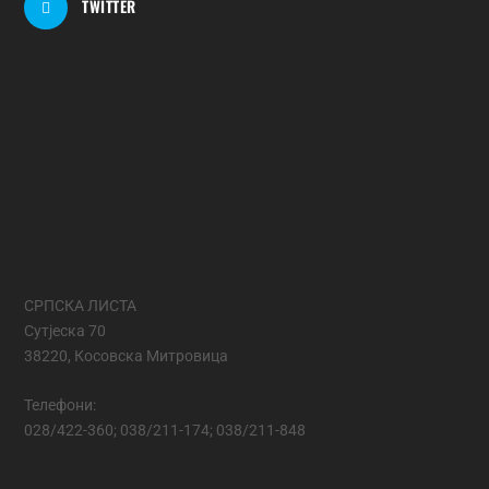
TWITTER
СРПСКА ЛИСТА
Сутјеска 70
38220, Косовска Митровица
Телефони:
028/422-360; 038/211-174; 038/211-848