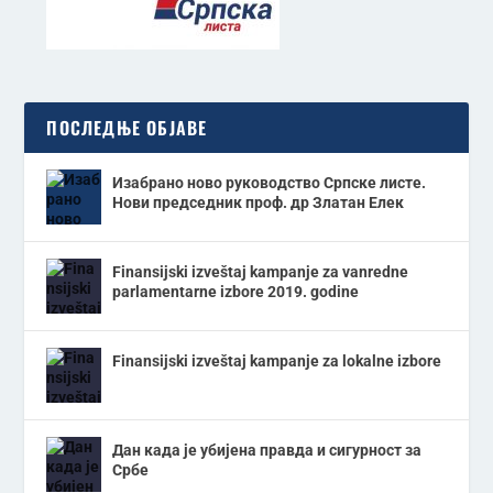
ПОСЛЕДЊЕ ОБЈАВЕ
Изабрано ново руководство Српске листе.
Нови председник проф. др Златан Елек
Finansijski izveštaj kampanje za vanredne
parlamentarne izbore 2019. godine
Finansijski izveštaj kampanje za lokalne izbore
Дан када је убијена правда и сигурност за
Србе