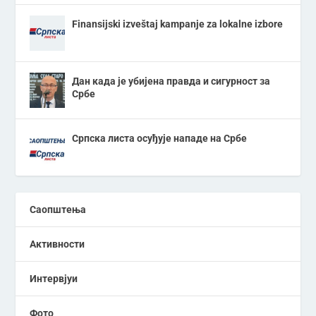
Finansijski izveštaj kampanje za lokalne izbore
Дан када је убијена правда и сигурност за
Србе
Српска листа осуђује нападе на Србе
Саопштења
Активности
Интервјуи
Фото