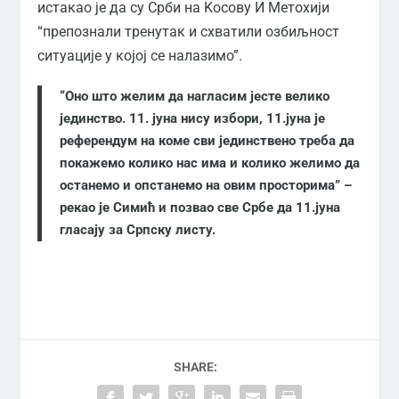
истакао је да су Срби на Kосову И Метохији
“препознали тренутак и схватили озбиљност
ситуације у којој се налазимо”.
“Оно што желим да нагласим јесте велико
јединство. 11. јуна нису избори, 11.јуна је
референдум на коме сви јединствено треба да
покажемо колико нас има и колико желимо да
останемо и опстанемо на овим просторима” –
рекао је Симић и позвао све Србе да 11.јуна
гласају за Српску листу.
SHARE: