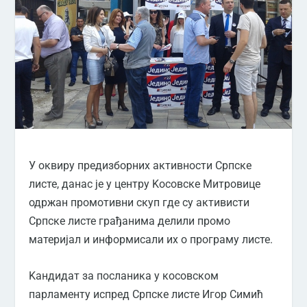
У оквиру предизборних активности Српске
листе, данас је у центру Kосовске Митровице
одржан промотивни скуп где су активисти
Српске листе грађанима делили промо
материјал и информисали их о програму листе.
Kандидат за посланика у косовском
парламенту испред Српске листе Игор Симић