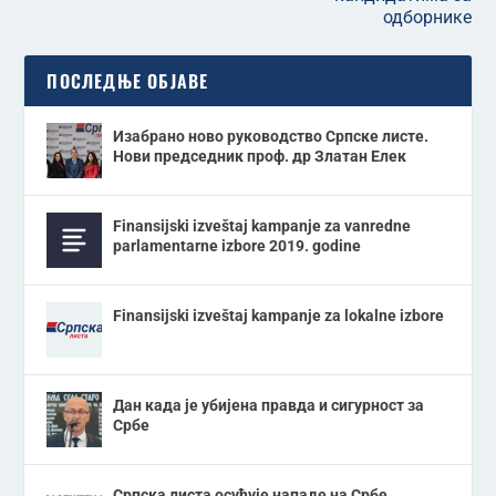
одборнике
ПОСЛЕДЊЕ ОБЈАВЕ
Изабрано ново руководство Српске листе.
Нови председник проф. др Златан Елек
Finansijski izveštaj kampanje za vanredne
parlamentarne izbore 2019. godine
Finansijski izveštaj kampanje za lokalne izbore
Дан када је убијена правда и сигурност за
Србе
Српска листа осуђује нападе на Србе