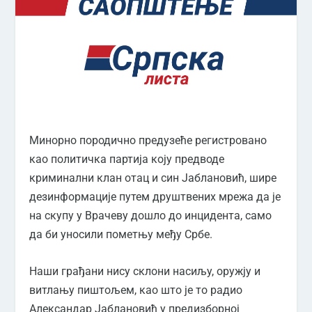
Минорно породично предузеће регистровано
као политичка партија коју предводе
криминални клан отац и син Јаблановић, шире
дезинформације путем друштвених мрежа да је
на скупу у Врачеву дошло до инцидента, само
да би уносили пометњу међу Србе.
Наши грађани нису склони насиљу, оружју и
витлању пиштољем, као што је то радио
Александар Јаблановић у предизборној