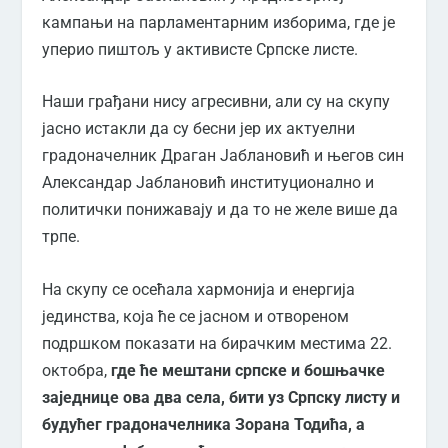
кампањи на парламентарним изборима, где је
уперио пиштољ у активисте Српске листе.
Наши грађани нису агресивни, али су на скупу
јасно истакли да су бесни јер их актуелни
градоначелник Драган Јаблановић и његов син
Александар Јаблановић институционално и
политички понижавају и да то не желе више да
трпе.
На скупу се осећала хармонија и енергија
јединства, која ће се јасном и отвореном
подршком показати на бирачким местима 22.
октобра,
где ће мештани српске и бошњачке
заједнице ова два села, бити уз Српску листу и
будућег градоначелника Зорана Тодића, а