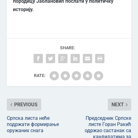
породицу Јаблановић послати у политичку
историју.
SHARE:
RATE:
PREVIOUS
NEXT
Српска листа неће
Председник Српске
подржати формирање
листе Горан Ракић
оружаних снага
одржао састанак са
кандидатима за