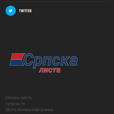
TWITTER
СРПСКА ЛИСТА
Сутјеска 70
38220, Косовска Митровица