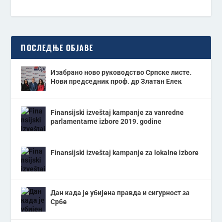
ПОСЛЕДЊЕ ОБЈАВЕ
Изабрано ново руководство Српске листе.
Нови председник проф. др Златан Елек
Finansijski izveštaj kampanje za vanredne
parlamentarne izbore 2019. godine
Finansijski izveštaj kampanje za lokalne izbore
Дан када је убијена правда и сигурност за
Србе