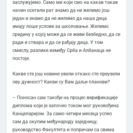
заслужујемо. Само ми који смо на какав такав
начин осетили рат знамо да не желимо још
један и знамо да не желимо да наша деца
имају лоше услове за школовање. Желимо
средину у којој може да се живи безбедно, да се
ради и ствара и да се рађају деца. У том
смислу, разлике између Срба и Албанаца не
постоје.
Какве сте још новине увели откако сте преузели
ову дужност? Какви су Вам даљи планови?
– Поносан сам такође на процес верификације
диплома који је започео током мог руковођена
Канцеларијом. За само четири месеца успео
сам да окупим међународу заједницу,
руководство Факултета и попричам са свима