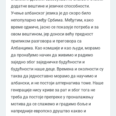
додатне вештине и језичке способности.
Учење албанског језика је до скоро било
непопуларно међу Србима. Међутим, како
време одмиче, јасно се показује потреба и за
овом вештином, јер доноси већу предност
приликом разговора и преговора са
Албанцима. Као комшије и као људи, морамо
да пронађемо начин да живимо и радимо
заједно због заједничке будућности и
будућности наше деце. Времена и околности су
таква да једноставно морамо да научимо и
албански, и не постоји алтернатива томе. Наше
генерације нису криве за рат и због тога не
треба да постоје препреке у проналажењу
мотива да се слажемо и градимо боље и
напредније европско друштво какво и