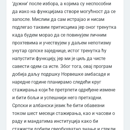
‘дужни’ после избора, а којима су неспособни
да иако на функцијама створе могућност да се
запосле. Мислим да сам истрајао и нисам
подлегао таквим притисцима јер оног тренутка
када будем морао да се повинујем личним
прохтевима и учествујем у даљем непотизму
унутар српске заједнице, истог тренутка ћу
напустити функцију, јер ми је циљ да чисте
савести одем са исте. Због тога, овај програм
добија даљу подршку Норвешке амбасаде и
наредне године планирамо следећи круг
стажирања који ће претрпети одређене измене
и бити бољи и успешнији него претходни.
Српски и албански језик ће бити обавезни
током шест месеци стажирања, као и часови о
раду и мандатима институција како би
стажисти добили свеобухватно знање и стекли