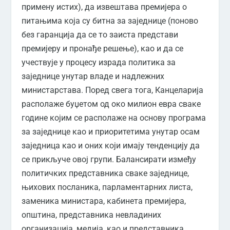
примену истих), да извештава премијера о
питањима која су битна за заједнице (поново
без гаранција да се то заиста представи
премијеру и пронађе решење), као и да се
учествује у процесу израда политика за
заједнице унутар владе и надлежних
министарстава. Поред свега тога, Канцеларија
располаже буџетом од око милион евра сваке
године којим се располаже на основу програма
за заједнице као и приоритетима унутар осам
заједница као и оних који имају тенденцију да
се прикључе овој групи. Балансирати између
политичких представника сваке заједнице,
њихових посланика, парламентарних листа,
заменика министара, кабинета премијера,
општина, представника невладиних
организација, медија, као и представника