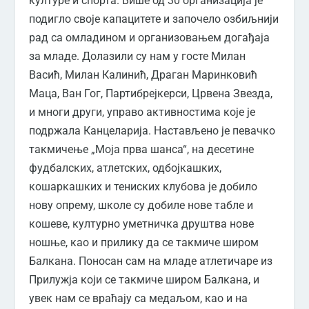
културе и спорта. Више од 30 организација је
подигло своје капацитете и започело озбиљнији
рад са омладином и организовањем догађаја
за младе. Долазили су нам у госте Милан
Васић, Милан Калинић, Драган Маринковић
Маца, Ван Гог, Партибрејкерси, Црвена Звезда,
и многи други, управо активностима које је
подржала Канцеларија. Настављено је певачко
такмичење „Моја прва шанса“, на десетине
фудбалских, атлетских, одбојкашких,
кошаркашких и тениских клубова је добило
нову опрему, школе су добиле нове табле и
кошеве, културно уметничка друштва нове
ношње, као и прилику да се такмиче широм
Балкана. Поносан сам на младе атлетичаре из
Прилужја који се такмиче широм Балкана, и
увек нам се враћају са медаљом, као и на