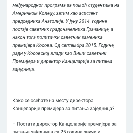
међународног програма за помоћ студентима на
Америчком Колеџу, затим као асистент
председника Анатолије. У јуну 2014. године
постаје саветник градоначелника Грачанице, а
након тога политички саветник заменика
премијера Косова. Од септембра 2015. Године,
ради у Косовској влади као Виши саветник
Премијера и директор Канцеларије за питања
заједница.
Како се осећате на месту директора
Канцеларије премијера за питања заједница?
– Постати директор Канцеларије премијера за
питања заједница са 25 година звучи у