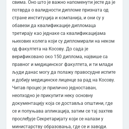
свима. Оно што је важно напоменути јесте да је
потврда о валидности дипломе призната од
стране институција и компанија, и они су у
обавези да квалификације дипломаца
третирају као једнаке са квалификацијама
њихових колега који су дипломирали на неком
од факултета на Косову. До сада је
верификовано око 150 диплома, највише са
правног и медицинског факултета, и ти млади
људи данас могу да полажу правосудне испите
и добију медицинске лиценце за рад на Косову.
Читав процес је прилично једноставан,
неопходно је прикупити неку основну
документацију која се доставља општини, где
се и попуњава апликација, затим се тај захтев
прослеђује Секретаријату који се налази у
министарству образовања, где се и заводи.