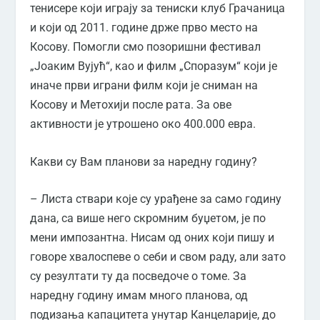
тенисере који играју за тениски клуб Грачаница
и који од 2011. године држе прво место на
Косову. Помогли смо позоришни фестивал
„Јоаким Вујућ“, као и филм „Споразум“ који је
иначе први играни филм који је сниман на
Косову и Метохији после рата. За ове
активности је утрошено око 400.000 евра.
Какви су Вам планови за наредну годину?
– Листа ствари које су урађене за само годину
дана, са више него скромним буџетом, је по
мени импозантна. Нисам од оних који пишу и
говоре хвалоспеве о себи и свом раду, али зато
су резултати ту да посведоче о томе. За
наредну годину имам много планова, од
подизања капацитета унутар Канцеларије, до