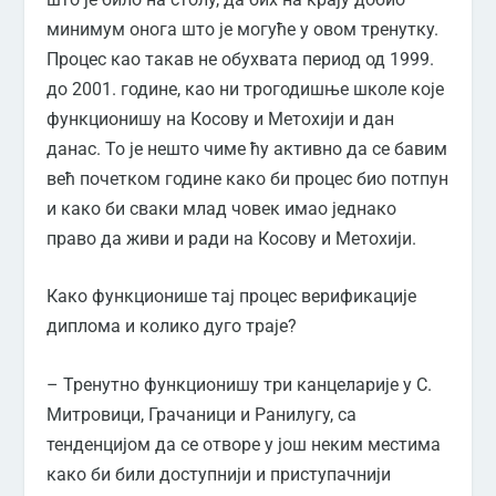
минимум онога што је могуће у овом тренутку.
Процес као такав не обухвата период од 1999.
до 2001. године, као ни трогодишње школе које
функционишу на Косову и Метохији и дан
данас. То је нешто чиме ћу активно да се бавим
већ почетком године како би процес био потпун
и како би сваки млад човек имао једнако
право да живи и ради на Косову и Метохији.
Како функционише тај процес верификације
диплома и колико дуго траје?
– Тренутно функционишу три канцеларије у С.
Митровици, Грачаници и Ранилугу, са
тенденцијом да се отворе у још неким местима
како би били доступнији и приступачнији