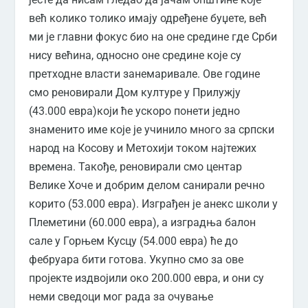
већ колико толико имају одређене буџете, већ
ми је главни фокус био на оне средине где Срби
нису већина, односно оне средине које су
претходне власти занемаривале. Ове године
смо реновирали Дом културе у Прилужју
(43.000 евра)који ће ускоро понети једно
знаменито име које је учинило много за српски
народ на Косову и Метохији током најтежих
времена. Такође, реновирали смо центар
Велике Хоче и добрим делом санирали речно
корито (53.000 евра). Изграђен је анекс школи у
Племетини (60.000 евра), а изградња балон
сале у Горњем Кусцу (54.000 евра) ће до
фебруара бити готова. Укупно смо за ове
пројекте издвојили око 200.000 евра, и они су
неми сведоци мог рада за очување