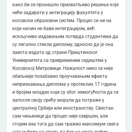
како би се пронашло прихватљиво решење које
неће задирати у интеграцију факултета у
косовски образовни систем. Процес се ни на
који начин не бави интеграцијом, већ
искључиво издавањем потврда студентима да
су легално стекли диплому, односно да је она
заиста издата од стране Приштинског
Универзитета са привременим седиштем у
Косовској Митровици. Нажалост нико се није
обиљније позабавио проучавањем ефекта
непризнавања диплома у протеклих 17 година
и бројем младих који су због немогућости да се
запосле своју срећу морали да потраже у
централној Србији или иностранству. Свестан
сам чињенице да процес није савршен, али
стојим иза тога да сам тражио максимум свега
што је било на столу, да бих на крају добио