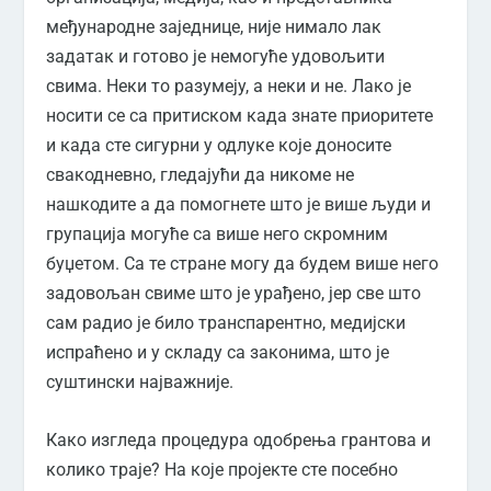
међународне заједнице, није нимало лак
задатак и готово је немогуће удовољити
свима. Неки то разумеју, а неки и не. Лако је
носити се са притиском када знате приоритете
и када сте сигурни у одлуке које доносите
свакодневно, гледајући да никоме не
нашкодите а да помогнете што је више људи и
групација могуће са више него скромним
буџетом. Са те стране могу да будем више него
задовољан свиме што је урађено, јер све што
сам радио је било транспарентно, медијски
испраћено и у складу са законима, што је
суштински најважније.
Како изгледа процедура одобрења грантова и
колико траје? На које пројекте сте посебно