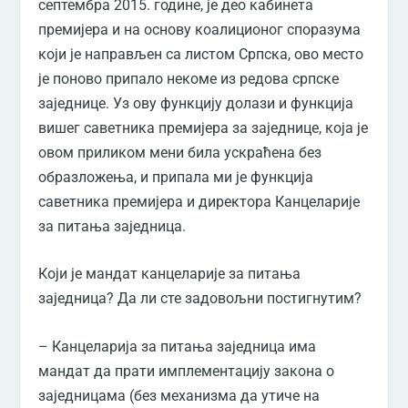
септембра 2015. године, је део кабинета
премијера и на основу коалиционог споразума
који је направљен са листом Српска, ово место
је поново припало некоме из редова српске
заједнице. Уз ову функцију долази и функција
вишег саветника премијера за заједнице, која је
овом приликом мени била ускраћена без
образложења, и припала ми је функција
саветника премијера и директора Канцеларије
за питања заједница.
Који је мандат канцеларије за питања
заједница? Да ли сте задовољни постигнутим?
– Канцеларија за питања заједница има
мандат да прати имплементацију закона о
заједницама (без механизма да утиче на