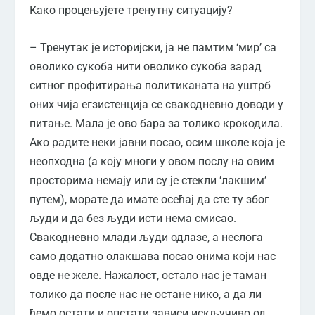
Како процењујете тренутну ситуацију?
– Тренутак је историјски, ја не памтим ‘мир’ са
оволико сукоба нити оволико сукоба зарад
ситног профитирања политиканата на уштрб
оних чија егзистенција се свакодневно доводи у
питање. Мала је ово бара за толико крокодила.
Ако радите неки јавни посао, осим школе која је
неопходна (а коју многи у овом послу на овим
просторима немају или су је стекли ‘лакшим’
путем), морате да имате осећај да сте ту због
људи и да без људи исти нема смисао.
Свакодневно млади људи одлазе, а неслога
само додатно олакшава посао онима који нас
овде не желе. Нажалост, остало нас је таман
толико да после нас не остане нико, а да ли
ћемо остати и опстати зависи искључиво од