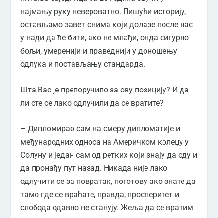
најмању руку невероватно. Пишући историју,
остављамо завет онима који долазе после нас
у нади да ће бити, ако не млађи, онда сигурно
бољи, умеренији и праведнији у доношењу
одлука и постављању стандарда.
Шта Вас је препоручило за ову позицију? И да
ли сте се лако одлучили да се вратите?
– Дипломирао сам на смеру дипломатије и
међународних односа на Америчком колеџу у
Солуну и један сам од ретких који знају да оду и
да пронађу пут назад. Никада није лако
одлучити се за повратак, поготову ако знате да
тамо где се враћате, правда, просперитет и
слобода одавно не станују. Жеља да се вратим