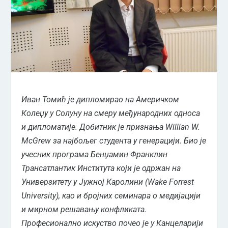
Иван Томић је дипломирао на Америчком
Колеџу у Солуну на смеру међународних односа
и дипломатије. Добитник је признања Willian W.
McGrew за најбољег студента у генерацији. Био је
учесник програма Бенџамин Франклин
Трансатлантик Института који је одржан на
Универзитету у Јужној Каролини (Wake Forrest
University), као и бројних семинара о медијацији
и мирном решавању конфликата.
Професионално искуство почео је у Канцеларији