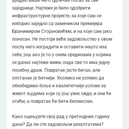
урадио више него одличан посао за све
заједнице. Најтеже је било одобрити
инфраструктурне пројекте, за које сам се
изборио заједно са замеником премијера
Бранимиром Стојановићем, и на које сам јако
поносан. Не постоји веће задовољство у овом
послу него изградити и оставити нешто иза
себе, још ако је то у оним срединама у којима
се данас најтеже живи, онда све то има једну
посебну драж. Повратак јесте битан, али
опстанак је битнији. Уколико не успемо да
обезбедимо боље и квалитетније услове за
живот људима који су још увек овде, и они ће
отићи, а повратак ће бити бесмислен.
Како оцењујете свој рад у претходних годину
дана? Да ли сте задовољни резултатима?