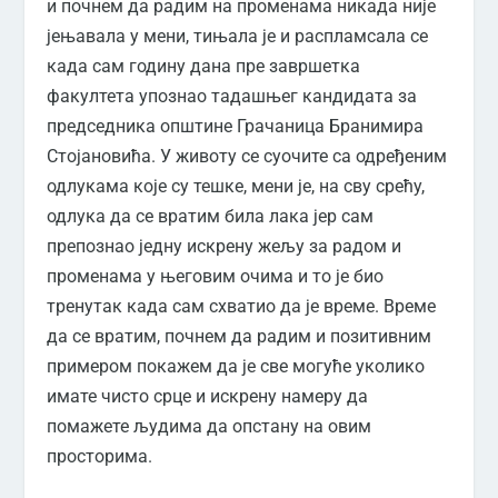
и почнем да радим на променама никада није
јењавала у мени, тињала је и распламсала се
када сам годину дана пре завршетка
факултета упознао тадашњег кандидата за
председника општине Грачаница Бранимира
Стојановића. У животу се суочите са одређеним
одлукама које су тешке, мени је, на сву срећу,
одлука да се вратим била лака јер сам
препознао једну искрену жељу за радом и
променама у његовим очима и то је био
тренутак када сам схватио да је време. Време
да се вратим, почнем да радим и позитивним
примером покажем да је све могуће уколико
имате чисто срце и искрену намеру да
помажете људима да опстану на овим
просторима.