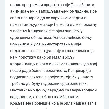
нових програма и пројеката који ће се бавити
анимирањем и запошљавањем омладине. Пре
свега планирам да се окружим младим и
паметним људима који ће моћи да ми помогну
у вођењу Канцеларије својим знањем у
одређеним областима. Успоставићемо бољу
комуникацију са министарствима чије
надлежности се подударају са захтевима који
нам пристижу како би имали бољу
координацију и како би их ‘мотивисали’ да свој
посао раде боље. Веома често, Канцеларија
подржава захтеве и пројекте који би у начелу
требало да буду подржани од стране њих.
Наставићемо добру сарадњу са међународном
заједницом, а посебно са амбасадом
Краљевине Норвешке која је била наш највећи