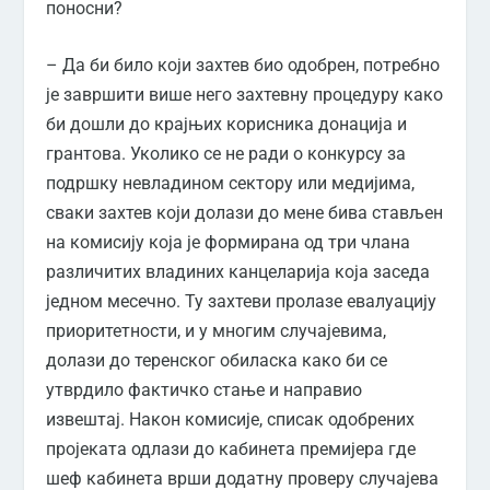
поносни?
– Да би било који захтев био одобрен, потребно
је завршити више него захтевну процедуру како
би дошли до крајњих корисника донација и
грантова. Уколико се не ради о конкурсу за
подршку невладином сектору или медијима,
сваки захтев који долази до мене бива стављен
на комисију која је формирана од три члана
различитих владиних канцеларија која заседа
једном месечно. Ту захтеви пролазе евалуацију
приоритетности, и у многим случајевима,
долази до теренског обиласка како би се
утврдило фактичко стање и направио
извештај. Након комисије, списак одобрених
пројеката одлази до кабинета премијера где
шеф кабинета врши додатну проверу случајева