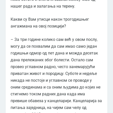
нашег рада и залагања на терену.
Какви су Вам утисци након трогодишњег
ангажмана на овој позицији?
– За три године колико сам већ у овом послу,
могу да се похвалим да сам имао само један
годишњи одмор од пет дана и можда десетак
дана прележаних због болести. Остало сам
провео углавном радно, често занемарујући
приватан живот и породицу. Суботе и недеље
никада не постоје и углавном се проводе у
оним срединама и са оним људима до којих не
стигнемо током радних дана када има
превише обавеза у канцеларији. Канцеларија за
питања заједница, на чијем сам челу од