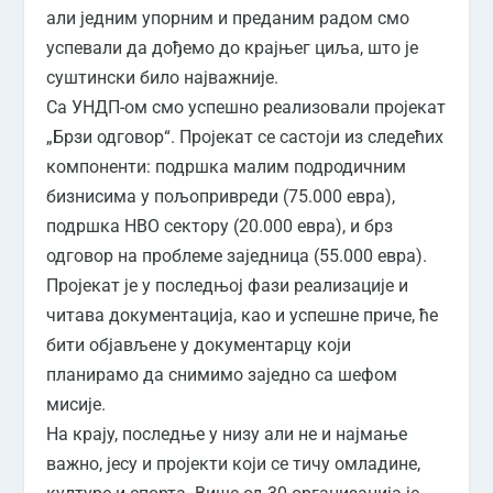
али једним упорним и преданим радом смо
успевали да дођемо до крајњег циља, што је
суштински било најважније.
Са УНДП-ом смо успешно реализовали пројекат
„Брзи одговор“. Пројекат се састоји из следећих
компоненти: подршка малим подродичним
бизнисима у пољопривреди (75.000 евра),
подршка НВО сектору (20.000 евра), и брз
одговор на проблеме заједница (55.000 евра).
Пројекат је у последњој фази реализације и
читава документација, као и успешне приче, ће
бити објављене у документарцу који
планирамо да снимимо заједно са шефом
мисије.
На крају, последње у низу али не и најмање
важно, јесу и пројекти који се тичу омладине,