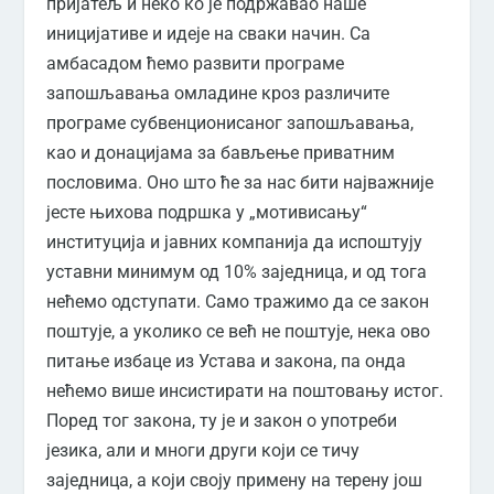
пријатељ и неко ко је подржавао наше
иницијативе и идеје на сваки начин. Са
амбасадом ћемо развити програме
запошљавања омладине кроз различите
програме субвенционисаног запошљавања,
као и донацијама за бављење приватним
пословима. Оно што ће за нас бити најважније
јесте њихова подршка у „мотивисању“
институција и јавних компанија да испоштују
уставни минимум од 10% заједница, и од тога
нећемо одступати. Само тражимо да се закон
поштује, а уколико се већ не поштује, нека ово
питање избаце из Устава и закона, па онда
нећемо више инсистирати на поштовању истог.
Поред тог закона, ту је и закон о употреби
језика, али и многи други који се тичу
заједница, а који своју примену на терену још