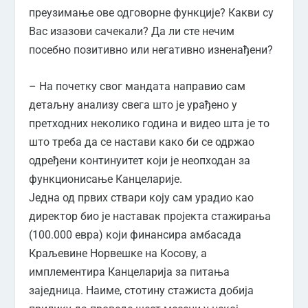
преузимање ове одговорне функције? Какви су
Вас изазови сачекали? Да ли сте нечим
посебно позитивно или негативно изненађени?
– На почетку свог мандата направио сам
детаљну анализу свега што је урађено у
претходних неколико година и видео шта је то
што треба да се настави како би се одржао
одређени континуитет који је неопходан за
функционисање Канцеларије.
Једна од првих ствари коју сам урадио као
директор био је наставак пројекта стажирања
(100.000 евра) који финансира амбасада
Краљевине Норвешке на Косову, а
имплементира Канцеларија за питања
заједница. Наиме, стотину стажиста добија