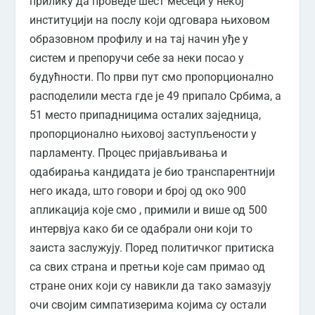
прилику да проведе шест месеци у некој
институцији на послу који одговара њиховом
образовном профилу и на тај начин уђе у
систем и препоручи себе за неки посао у
будућности. По први пут смо пропорционално
расподелили места где је 49 припало Србима, а
51 место припадницима осталих заједница,
пропорционално њиховој заступљености у
парламенту. Процес пријављивања и
одабирања кандидата је био транспарентнији
него икада, што говори и број од око 900
апликација које смо , примили и више од 500
интервјуа како би се одабрали они који то
заиста заслужују. Поред политичког притиска
са свих страна и претњи које сам примао од
стране оних који су навикли да тако замазују
очи својим симпатизерима којима су остали