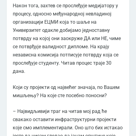
Након тога, захтев се прослеђује медијатору у
процесу, односно међународној невладиној
организацији ЕЦМИ која то шаље на
Универзитет одакле добијамо једноставну
потврду на којој они заокруже ДА или НЕ, чиме
се потврђује валидност дипломе. На крају
независна комисија потписује потврду која се
прослеђује студенту. Читав процес траје 30
дана.
Који су пројекти од највећег значаја, по Вашем
мишљењу? На које сте посебно поносни?
– Највидљивији траг на читав мој рад ће
свакако оставити инфраструктурни пројекти
које смо имплементирали. Оно што бих истакао
јесте да нисам гледао да јачам општине које