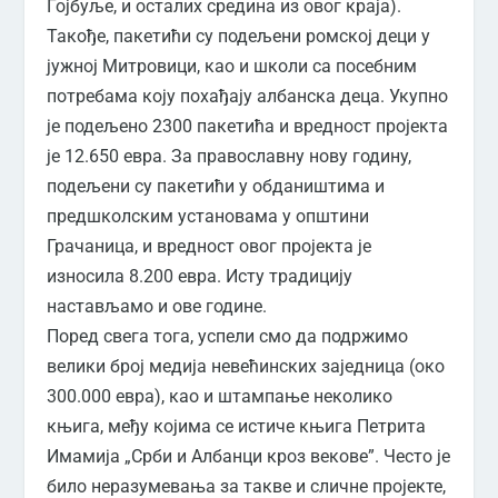
Гојбуље, и осталих средина из овог краја).
Такође, пакетићи су подељени ромској деци у
јужној Митровици, као и школи са посебним
потребама коју похађају албанска деца. Укупно
је подељено 2300 пакетића и вредност пројекта
је 12.650 евра. За православну нову годину,
подељени су пакетићи у обдаништима и
предшколским установама у општини
Грачаница, и вредност овог пројекта је
износила 8.200 евра. Исту традицију
настављамо и ове године.
Поред свега тога, успели смо да подржимо
велики број медија невећинских заједница (око
300.000 евра), као и штампање неколико
књига, међу којима се истиче књига Петрита
Имамија „Срби и Албанци кроз векове”. Често је
било неразумевања за такве и сличне пројекте,