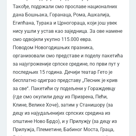
Такође, подржали смо прославе националних
дана Бошњака, Горанаца, Рома, Ашкалија,
Египћана, Турака и Црногораца, који још увек
нису ушли у устав као заједница. За ове намене
смо одвојили укупно 115.000 евра.
Поводом Новогодишњих празника,
организовали смо представе и поделу пакетића
за најугроженије српске средине, по први пут у
последњих 15 година. Дечији театар Гето је
бесплатно одиграо представу „Песник је крив
за све“. Пакетићи су подељени у Гораждевцу
(где смо окупили децу из Призрена, Пећи,
Клине, Велике Хоче), затим у Станишору (за
децу из најудаљенијих српских средина из
општине Ново Брдо), и у Прилужју (за децу из
Прилужја, Племетине, Бабиног Моста, Граца,