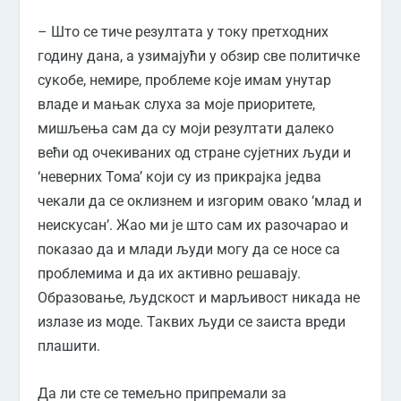
– Што се тиче резултата у току претходних
годину дана, а узимајући у обзир све политичке
сукобе, немире, проблеме које имам унутар
владе и мањак слуха за моје приоритете,
мишљења сам да су моји резултати далеко
већи од очекиваних од стране сујетних људи и
‘неверних Тома’ који су из прикрајка једва
чекали да се оклизнем и изгорим овако ‘млад и
неискусан’. Жао ми је што сам их разочарао и
показао да и млади људи могу да се носе са
проблемима и да их активно решавају.
Образовање, људскост и марљивост никада не
излазе из моде. Таквих људи се заиста вреди
плашити.
Да ли сте се темељно припремали за