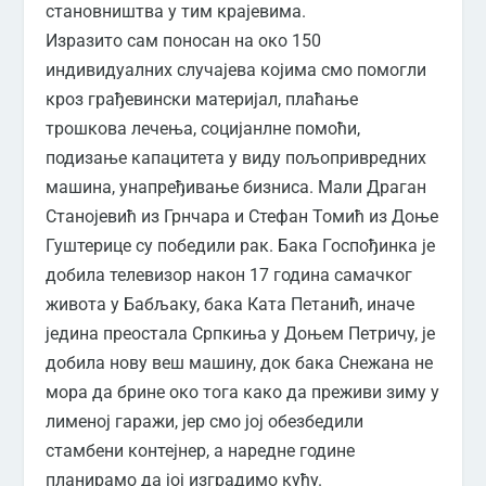
становништва у тим крајевима.
Изразито сам поносан на око 150
индивидуалних случајева којима смо помогли
кроз грађевински материјал, плаћање
трошкова лечења, социјанлне помоћи,
подизање капацитета у виду пољопривредних
машина, унапређивање бизниса. Мали Драган
Станојевић из Грнчара и Стефан Томић из Доње
Гуштерице су победили рак. Бака Госпођинка је
добила телевизор након 17 година самачког
живота у Бабљаку, бака Ката Петанић, иначе
једина преостала Српкиња у Доњем Петричу, је
добила нову веш машину, док бака Снежана не
мора да брине око тога како да преживи зиму у
лименој гаражи, јер смо јој обезбедили
стамбени контејнер, а наредне године
планирамо да јој изградимо кућу.