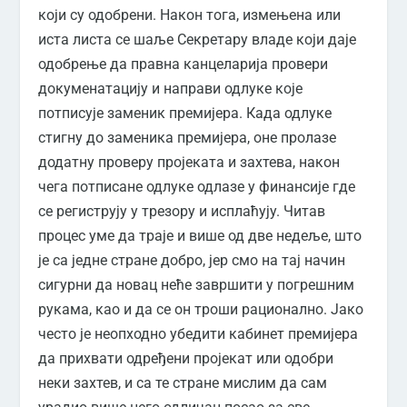
који су одобрени. Након тога, измењена или
иста листа се шаље Секретару владе који даје
одобрење да правна канцеларија провери
докуменатацију и направи одлуке које
потписује заменик премијера. Када одлуке
стигну до заменика премијера, оне пролазе
додатну проверу пројеката и захтева, након
чега потписане одлуке одлазе у финансије где
се региструју у трезору и исплаћују. Читав
процес уме да траје и више од две недеље, што
је са једне стране добро, јер смо на тај начин
сигурни да новац неће завршити у погрешним
рукама, као и да се он троши рационално. Јако
често је неопходно убедити кабинет премијера
да прихвати одређени пројекат или одобри
неки захтев, и са те стране мислим да сам