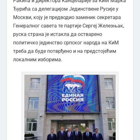
Ракића и директора Канцеларије за КиМ Марка
Ђурића са делегацијом Јединствене Русије у
Москви, коју је предводио заменик секретара
Генералног савета те партије Сергеј Железњак,
руска страна је истакла да остварено
политичко јединство српског народа на КиМ
треба да буде потврђено и на предстојећим
локалним изборима.