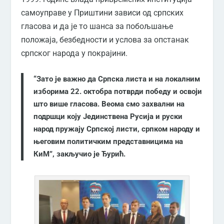
самоуправе у Приштини зависи од српских
гласова и да је то шанса за побољшање
положаја, безбедности и услова за опстанак
српског народа у покрајини.
“Зато је важно да Српска листа и на локалним
изборима 22. октобра потврди победу и освоји
што више гласова. Веома смо захвални на
подршци коју Јединствена Русија и руски
народ пружају Српској листи, српком народу и
његовим политичким представницима на
КиМ”, закључио је Ђурић.