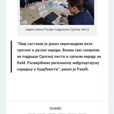
Јединствена Русија подржала Српску листу
“Овај састанак је доказ нераскидиве везе
српског и руског народа. Веома смо захвални
на подршци Српској листи и српком народу на
КиМ. Развијаћемо регионалну међупартијску
сарадњу у будућности”, рекао је Ракић.
SHARE: