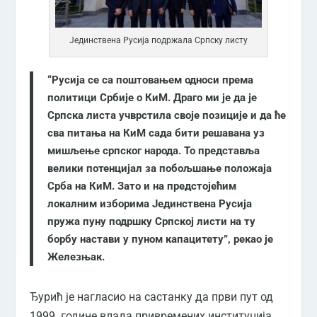
Јединствена Русија подржала Српску листу
“Русија се са поштовањем односи према
политици Србије о КиМ. Драго ми је да је
Српска листа учврстила своје позиције и да ће
сва питања на КиМ сада бити решавана уз
мишљење српског народа. То представља
велики потенцијал за побољшање положаја
Срба на КиМ. Зато и на предстојећим
локалним изборима Јединствена Русија
пружа пуну подршку Српској листи на ту
борбу настави у пуном капацитету”, рекао је
Железњак.
Ђурић је нагласио на састанку да први пут од
1999. године влада привремених институција