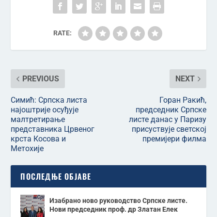
RATE:
PREVIOUS
NEXT
Симић: Српска листа
Горан Ракић,
најоштрије осуђује
председник Српске
малтретирање
листе данас у Паризу
представника Црвеног
присуствује светској
крста Косова и
премијери филма
Метохије
ПОСЛЕДЊЕ ОБЈАВЕ
Изабрано ново руководство Српске листе.
Нови председник проф. др Златан Елек