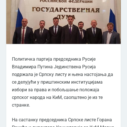
Политичка партија председника Русије
Владимира Путина Јединствена Русија
подржала је Српску листу и њена настојања да
се делујући у приштинским институцијама
избори за права и побољшање положаја
српског народа на КиМ, саопштено је из те
странке.
На састанку председника Српске листе Горана