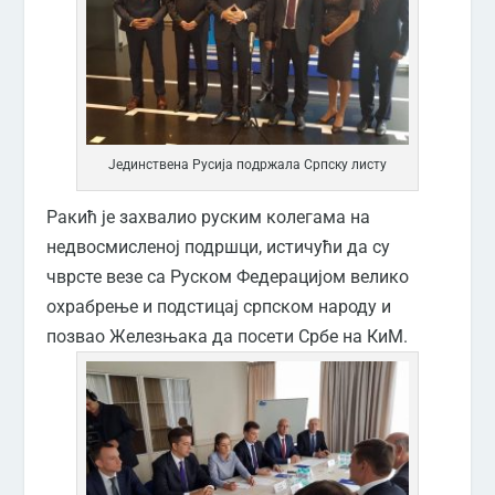
Јединствена Русија подржала Српску листу
Ракић је захвалио руским колегама на
недвосмисленој подршци, истичући да су
чврсте везе са Руском Федерацијом велико
охрабрење и подстицај српском народу и
позвао Железњака да посети Србе на КиМ.