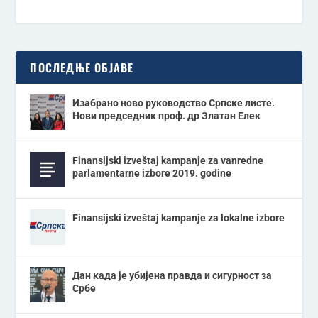
ПОСЛЕДЊЕ ОБЈАВЕ
Изабрано ново руководство Српске листе.
Нови председник проф. др Златан Елек
Finansijski izveštaj kampanje za vanredne
parlamentarne izbore 2019. godine
Finansijski izveštaj kampanje za lokalne izbore
Дан када је убијена правда и сигурност за
Србе