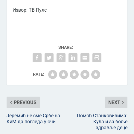
Извор: ТВ Пулс
SHARE:
RATE:
PREVIOUS
NEXT
Јеремић не сме Србе на
Помоћ Станковићима:
КиМ да погледа у очи
Кућа и за боље
здравље деце