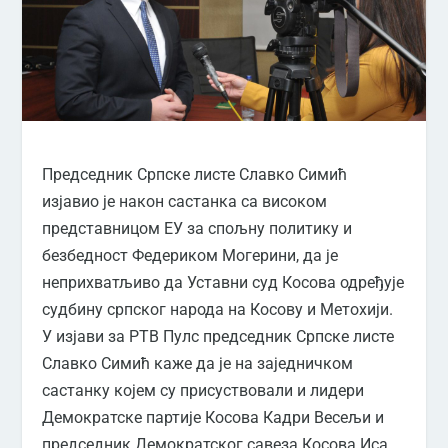
Председник Српске листе Славко Симић
изјавио је након састанка са високом
представницом ЕУ за спољну политику и
безбедност Федериком Могерини, да је
неприхватљиво да Уставни суд Косова одређује
судбину српског народа на Косову и Метохији.
У изјави за РТВ Пулс председник Српске листе
Славко Симић каже да је на заједничком
састанку којем су присуствовали и лидери
Демократске партије Косова Кадри Весељи и
председник Демократског савеза Косова Иса