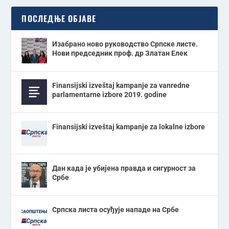
ПОСЛЕДЊЕ ОБЈАВЕ
Изабрано ново руководство Српске листе.
Нови председник проф. др Златан Елек
Finansijski izveštaj kampanje za vanredne
parlamentarne izbore 2019. godine
Finansijski izveštaj kampanje za lokalne izbore
Дан када је убијена правда и сигурност за
Србе
Српска листа осуђује нападе на Србе