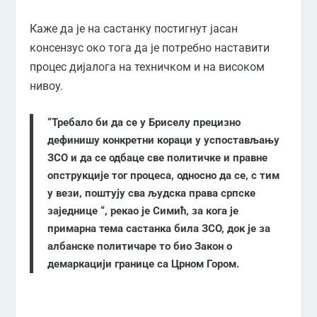
Каже да је на састанку постигнут јасан
консензус око тога да је потребно наставити
процес дијалога на техничком и на високом
нивоу.
“Требало би да се у Бриселу прецизно
дефинишу конкретни кораци у успостављању
ЗСО и да се одбаце све политичке и правне
опструкције тог процеса, односно да се, с тим
у вези, поштују сва људска права српске
заједнице “, рекао је Симић, за кога је
примарна тема састанка била ЗСО, док је за
албанске политичаре то био Закон о
демаркацији границе са Црном Гором.