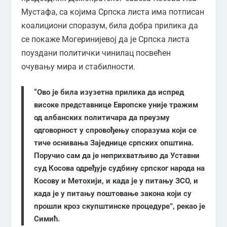
Мустафа, са којима Српска листа има потписан
коалициони споразум, била добра прилика да
се покаже Могеринијевој да је Српска листа
поуздани политички чинилац посвећен
очувању мира и стабилности.
“Ово је била изузетна прилика да испред
високе представнице Европске уније тражим
од албанских политичара да преузму
одговорност у спровођењу споразума који се
тиче оснивања Заједнице српских општина.
Поручио сам да је неприхватљиво да Уставни
суд Косова одређује судбину српског народа на
Косову и Метохији, и када је у питању ЗСО, и
када је у питању поштовање закона који су
прошли кроз скупштинске процедуре”, рекао је
Симић.