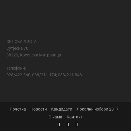
СРПСКА ЛИСТА
Сутјеска 70
38220, Косовска Митровица
Телефони:
028/422-360; 038/211-174; 038/211-848
Почетна
Новости
Кандидати
Локални избори 2017
О нама
Контакт