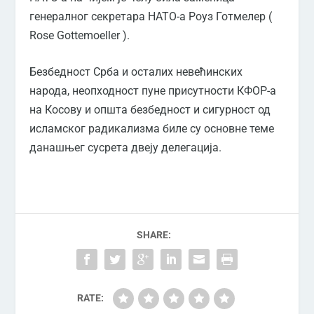
генералног секретара НАТО-а Роуз Готмелер (
Rose Gottemoeller ).
Безбедност Срба и осталих невећинских
народа, неопходност пуне присутности КФОР-а
на Косову и општа безбедност и сигурност од
исламског радикализма биле су основне теме
данашњег сусрета двеју делегација.
SHARE:
RATE: