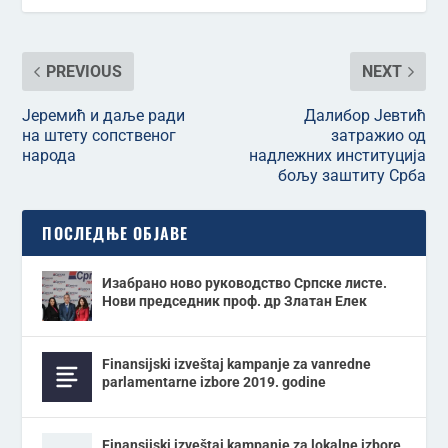
PREVIOUS
NEXT
Јеремић и даље ради
Далибор Јевтић
на штету сопственог
затражио од
народа
надлежних институција
бољу заштиту Срба
ПОСЛЕДЊЕ ОБЈАВЕ
Изабрано ново руководство Српске листе.
Нови председник проф. др Златан Елек
Finansijski izveštaj kampanje za vanredne
parlamentarne izbore 2019. godine
Finansijski izveštaj kampanje za lokalne izbore