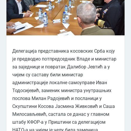
Делегација представника косовских Срба коју
је предводио потпредседник Владе и министар
за заједнице и повратак Далибор Јевтић а у
чијем су саставу били министар
администрације локалне самоуправе Иван
Тодосијевић, заменик министра унутрашњих
послова Милан Радојевић и посланици у
Скупштини Косова Јасмина Живковић и Саша
Милосављевић, састала се данас у главном
штабу КФОР-а у Приштини са делегацијом
НАТО-а на чијем је челу била заменица