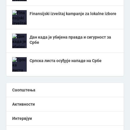
Finansijski izveštaj kampanje za lokalne izbore
Дан када је убијена правда и сигурност за
Србе
Српска листа осуђује нападе на Србе
Саопштења
Активности
Интервјуи