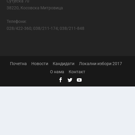
Сутјеска 70
38220, Косовска Митровица
Телефони:
028/422-360; 038/211-174; 038/211-848
Почетна
Новости
Кандидати
Локални избори 2017
О нама
Контакт