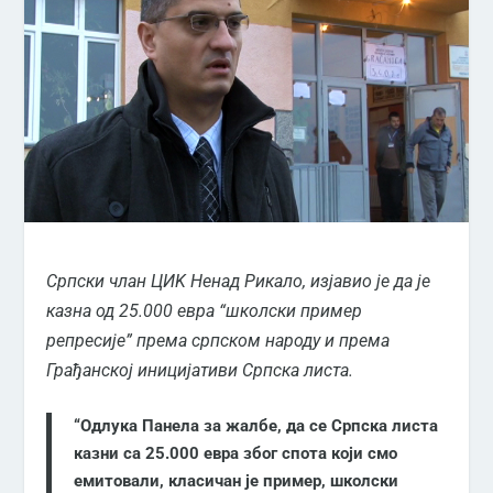
Српски члан ЦИK Ненад Рикало, изјавио је да је
казна од 25.000 евра “школски пример
репресије” према српском народу и према
Грађанској иницијативи Српска листа.
“Одлука Панела за жалбе, да се Српска листа
казни са 25.000 евра због спота који смо
емитовали, класичан је пример, школски