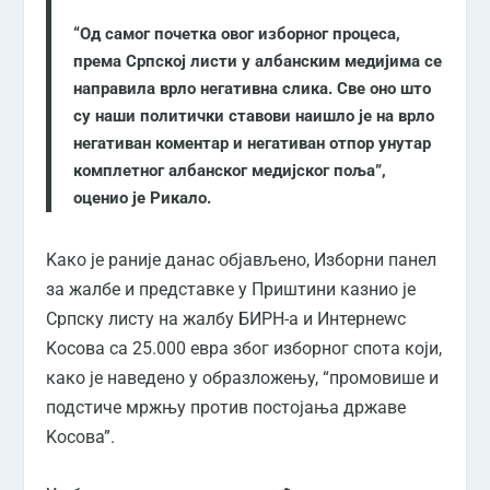
“Од самог почетка овог изборног процеса,
према Српској листи у албанским медијима се
направила врло негативна слика. Све оно што
су наши политички ставови наишло је на врло
негативан коментар и негативан отпор унутар
комплетног албанског медијског поља”,
оценио је Рикало.
Kако је раније данас објављено, Изборни панел
за жалбе и представке у Приштини казнио је
Српску листу на жалбу БИРН-а и Интернеwс
Kосова са 25.000 евра због изборног спота који,
како је наведено у образложењу, “промовише и
подстиче мржњу против постојања државе
Kосова”.