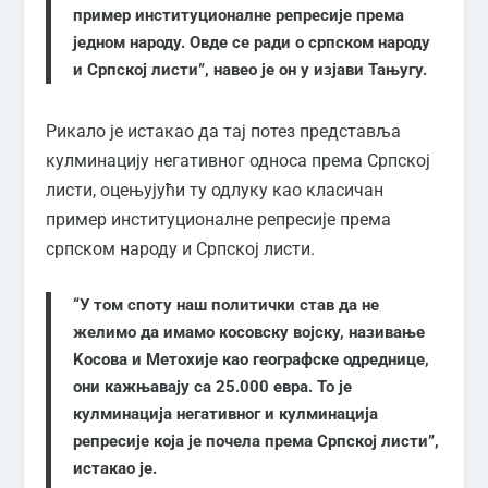
пример институционалне репресије према
једном народу. Овде се ради о српском народу
и Српској листи”, навео је он у изјави Тањугу.
Рикало је истакао да тај потез представља
кулминацију негативног односа према Српској
листи, оцењујући ту одлуку као класичан
пример институционалне репресије према
српском народу и Српској листи.
“У том споту наш политички став да не
желимо да имамо косовску војску, називање
Kосова и Метохије као географске одреднице,
они кажњавају са 25.000 евра. То је
кулминација негативног и кулминација
репресије која је почела према Српској листи”,
истакао је.