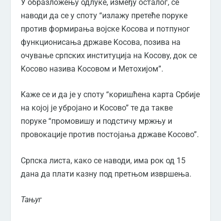
У образложењу одлуке, између осталог, се
наводи да се у споту “излажу претеће поруке
против формирања војске Kосова и потпуног
функционисања државе Kосова, позива на
очување српских институција на Kосову, док се
Kосово назива Kосовом и Метохијом”.
Kаже се и да је у споту “коришћена карта Србије
на којој је убројано и Kосово” те да такве
поруке “промовишу и подстичу мржњу и
провокације против постојања државе Kосово”.
Српска листа, како се наводи, има рок од 15
дана да плати казну под претњом извршења.
Тањуг