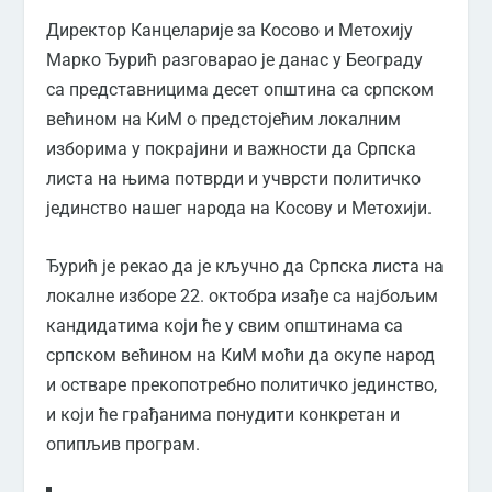
Директор Канцеларије за Косово и Метохију
Марко Ђурић разговарао је данас у Београду
са представницима десет општина са српском
већином на КиМ о предстојећим локалним
изборима у покрајини и важности да Српска
листа на њима потврди и учврсти политичко
јединство нашег народа на Косову и Метохији.
Ђурић је рекао да је кључно да Српска листа на
локалне изборе 22. октобра изађе са најбољим
кандидатима који ће у свим општинама са
српском већином на КиМ моћи да окупе народ
и остваре прекопотребно политичко јединство,
и који ће грађанима понудити конкретан и
опипљив програм.