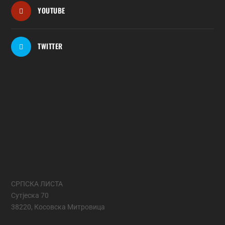
YOUTUBE
TWITTER
СРПСКА ЛИСТА
Сутјеска 70
38220, Косовска Митровица