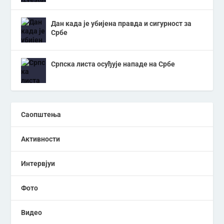
Дан када је убијена правда и сигурност за
Србе
Српска листа осуђује нападе на Србе
Саопштења
Активности
Интервјуи
Фото
Видео