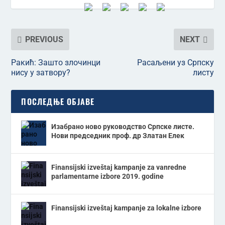
PREVIOUS
NEXT
Ракић: Зашто злочинци
Расаљени уз Српску
нису у затвору?
листу
ПОСЛЕДЊЕ ОБЈАВЕ
Изабрано ново руководство Српске листе.
Нови председник проф. др Златан Елек
Finansijski izveštaj kampanje za vanredne
parlamentarne izbore 2019. godine
Finansijski izveštaj kampanje za lokalne izbore