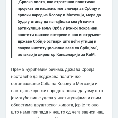
„Српска листа, као стратешки политички
пројекат од националног значаја за Србију и
српски народ на Косову и Метохији, мора да
буде у стању да на најбољи могућ начин
артикулише вољу Срба у јужној покрајини,
заштити њихове интересе и као инструмент
државе Србије оствари што већи утицај и
сачува институционалне везе са Србијом“,
истакао је директор Канцеларије за КиМ.
Према Ђурићевим речима, држава Србија
наставиће да подржава политичко
организовање Срба на Косову и Метохији и
настојање српских представника да узму што
је могуће више удела у институцијама и свим
областима друштвеног живота, јер је то оно
што нама припада и нешто од чега зависи наш