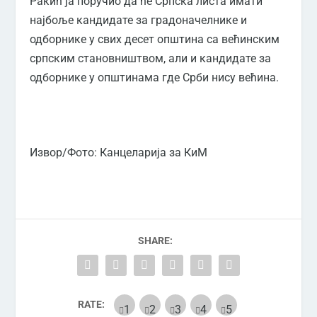
Ракић ја поручио да ће Српска листа имати
најбоље кандидате за градоначелнике и
одборнике у свих десет општина са већинским
српским становништвом, али и кандидате за
одборнике у општинама где Срби нису већина.
Извор/Фото: Канцеларија за КиМ
SHARE:
RATE: