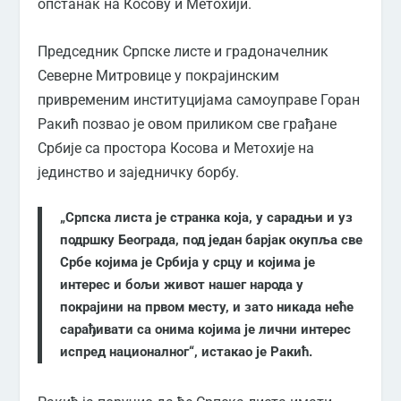
опстанак на Косову и Метохији.
Председник Српске листе и градоначелник
Северне Митровице у покрајинским
привременим институцијама самоуправе Горан
Ракић позвао је овом приликом све грађане
Србије са простора Косова и Метохије на
јединство и заједничку борбу.
„Српска листа је странка која, у сарадњи и уз
подршку Београда, под један барјак окупља све
Србе којима је Србија у срцу и којима је
интерес и бољи живот нашег народа у
покрајини на првом месту, и зато никада неће
сарађивати са онима којима је лични интерес
испред националног“, истакао је Ракић.