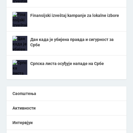
Finansijski izveštaj kampanje za lokalne izbore
Дан када је убијена правда и сигурност за
Србе
Српска листа осуђује нападе на Србе
Саопштења
Активности
Интервјуи