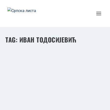
TAG:
ИВАН ТОДОСИЈЕВИЋ
ИВАН ТОДОСИЈЕВИЋ НОВИ МИНИСТАР У ВЛАДИ
КОСОВА
Apr 20, 2017
|
Новости
,
Саопштења
Парламентарни политички субјекат Српска
листа, који је у коалицији од 09.12.2014. године
са...