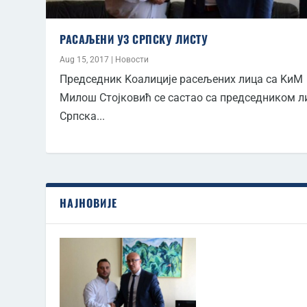
РАСАЉЕНИ УЗ СРПСКУ ЛИСТУ
Aug 15, 2017
|
Новости
Председник Kоалиције расељених лица са KиМ
Милош Стојковић се састао са председником л
Српска...
НАЈНОВИЈЕ