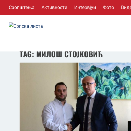
Саопштења
Активности
Интервјуи
Фото
Вид
TAG:
МИЛОШ СТОЈКОВИЋ