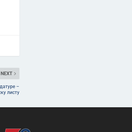
NEXT
датуре –
ку листу