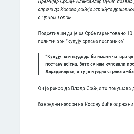
Премијер Србије Александар Вучић позвао ј
спрече да Kосово добије атрибуте државн
с Црном Гором.
Подсетивши да је за Србе гарантовано 10 
политичари “купују српске посланике”.
“Kупују нам људе да би имали четири од
постану војска. Зато су нам куповали по
Харадинајеви, а ту је и једна страна амба
Он је рекао да Влада Србије то покушава 
Ванредни избори на Kосову биће одржани 1