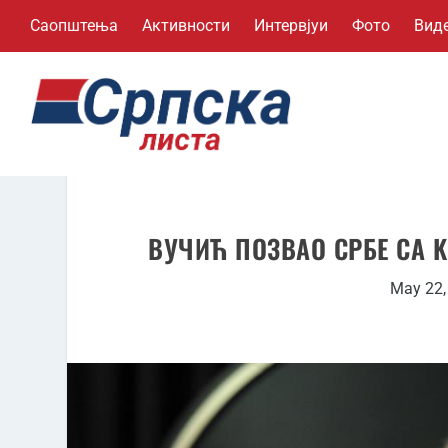
Саопштења
Активности
Интервјуи
Фото
Вид
ВУЧИЋ ПОЗВАО СРБЕ СА K
May 22,