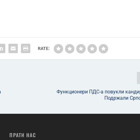
RATE:
а
Функционери ПДС-а повукли канди
Подржали Српс
ПРАТИ НАС