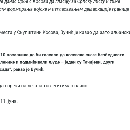
е данас Србе с Kосова да гласају за Српску листу и тиме
ости формирања војске и изгласавањем демаркације границе
места у Скупштини Kосова, Вучић је казао да зато албанск
 10 посланика да би гласали да косовске снаге безбедности
сланике и подмићивали људе – једни су Тачијеви, други
сада”, рекао је Вучић.
да спречи на легалан и легитиман начин.
1. јуна.