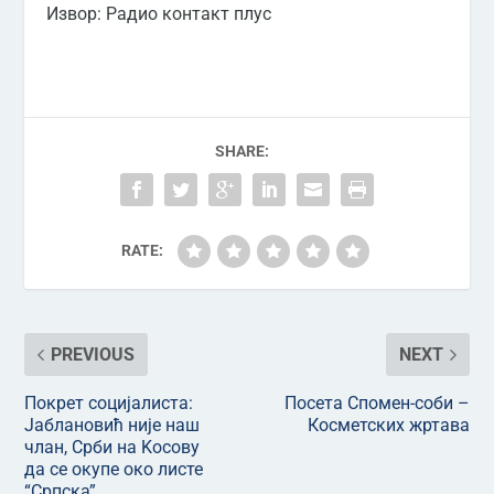
Извор: Радио контакт плус
SHARE:
RATE:
PREVIOUS
NEXT
Покрет социјалиста:
Посета Спомен-соби –
Јаблановић није наш
Косметских жртава
члан, Срби на Kосову
да се окупе око листе
“Српска”