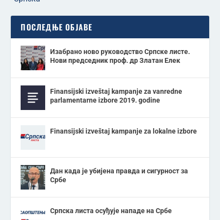
ПОСЛЕДЊЕ ОБЈАВЕ
Изабрано ново руководство Српске листе.
Нови председник проф. др Златан Елек
Finansijski izveštaj kampanje za vanredne
parlamentarne izbore 2019. godine
Finansijski izveštaj kampanje za lokalne izbore
Дан када је убијена правда и сигурност за
Србе
Српска листа осуђује нападе на Србе