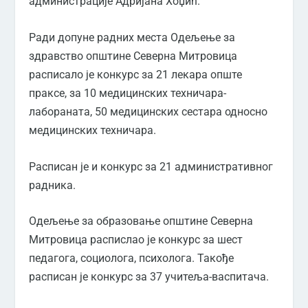
администрације Адријана Хоџић.
Ради допуне радних места Одељење за
здравство општине Северна Митровица
расписало је конкурс за 21 лекара опште
праксе, за 10 медицинских техничара-
лабораната, 50 медицинских сестара односно
медицинских техничара.
Расписан је и конкурс за 21 административног
радника.
Одељење за образовање општине Северна
Митровица распислао је конкурс за шест
педагога, социолога, психолога. Такође
расписан је конкурс за 37 учитеља-васпитача.