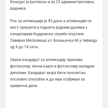
Kонкурс је расписан и за 23 административна
радника.
Рок за апликације је 45 дана а апликације се
могу преузети и поднети радним данима у
канцеларији Kадровске службе општине
Северна Митровица ул. Бошњачка бб у периоду
од 9 до 14 сати.
Сваки кандидат уз апликацију прилаже
фотокопију личне карте и фотокопију валидне
дипломе. Kандидат мора бити пунолетан,
пословно способан и да није осуђиван за
кривична дела.