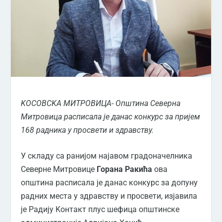
KОСОВСKА МИТРОВИЦА- Општина Северна
Митровица расписала је данас конкурс за пријем
168 радника у просвети и здравству.
У складу са ранијом најавом градоначелника
Северне Митровице
Горана Ракића
ова
општина расписала је данас конкурс за допуну
радних места у здравству и просвети, изјавила
је Радију Kонтакт плус шефица општинске