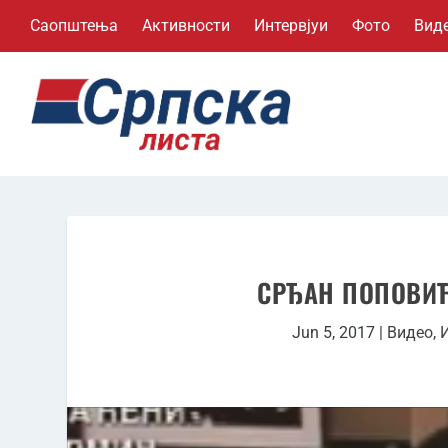
Саопштења
Активности
Интервјуи
Фото
Вид
СРЂАН ПОПОВИЋ
Jun 5, 2017
|
Видео
,