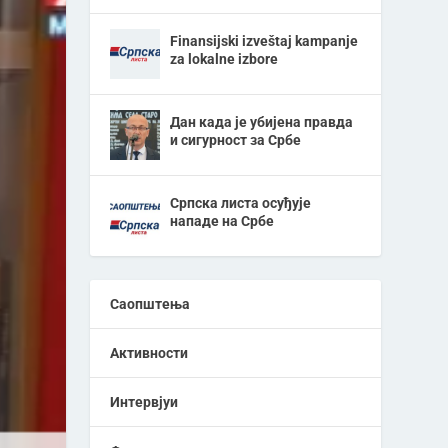
Finansijski izveštaj kampanje
za lokalne izbore
Дан када је убијена правда
и сигурност за Србе
Српска листа осуђује
нападе на Србе
Саопштења
Активности
Интервјуи