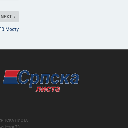
NEXT
ТВ Мосту
СРПСКА ЛИСТА
Сутјеска 70