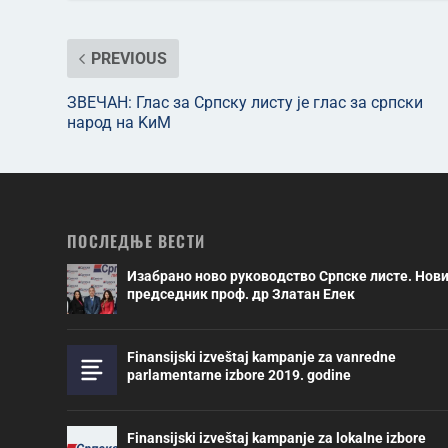
PREVIOUS
ЗВЕЧАН: Глас за Српску листу је глас за српски
народ на KиМ
ПОСЛЕДЊЕ ВЕСТИ
Изабрано ново руководство Српске листе. Нов
председник проф. др Златан Елек
Finansijski izveštaj kampanje za vanredne
parlamentarne izbore 2019. godine
Finansijski izveštaj kampanje za lokalne izbore