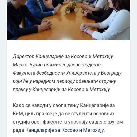
Директор Канцеларије за Косово и Метохију
Марко Ђурић примио је данас студенте
Факултета безбедности Универзитета у Београду
који ће у наредном периоду обављати стручну
праксу у Канцеларији за Косово и Метохију.
Како се наводи у саопштењу Канцеларије за
КиМ, циљ праксе је да се студенти основних
студија овог факултета упознају са делокругом
рада
Канцеларије за Косово и Метохију
,