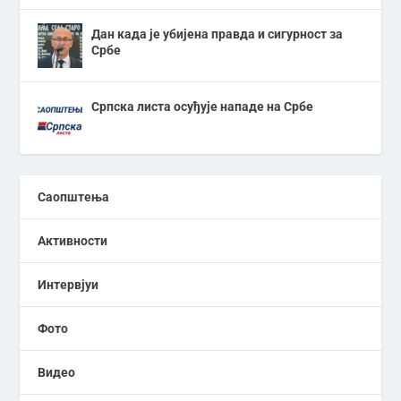
Дан када је убијена правда и сигурност за
Србе
Српска листа осуђује нападе на Србе
Саопштења
Активности
Интервјуи
Фото
Видео