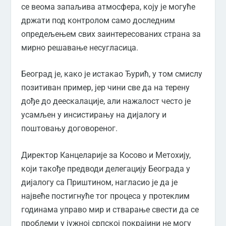
се веома запаљива атмосфера, коју је могуће
држати под контролом само доследним
опредељењем свих заинтересованих страна за
мирно решавање несугласица.
Београд је, како је истакао Ђурић, у том смислу
позитиван пример, јер чини све да на терену
дође до деескалације, али нажалост често је
усамљен у инсистирању на дијалогу и
поштовању договореног.
Директор Канцеларије за Косово и Метохију,
који такође предводи делегацију Београда у
дијалогу са Приштином, нагласио је да је
највеће постигнуће тог процеса у протеклим
годинама управо мир и стварање свести да се
проблеми у јужној српској покрајини не могу