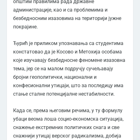
општим правилима рада државне
администрације, као и са проблемима и
безбедносним изазовима на територији јужне
покрајине.
Ђурић је приликом упознавања са студентима
констатовао да је Косово и Метохија особама
које изучавају безбедносне феномене изазовна
тема, јер се на малом подручју сучељавају
бројни геополитички, национални и
конфесионални утицаји, што за последицу има
стање сталне потенцијалне нестабилности.
Када се, према његовим речима, у ту формулу
убаци веома лоша социо-економска ситуација,
снажење екстремних политичких снага и све
снажнији утицај верског радикализма, добија