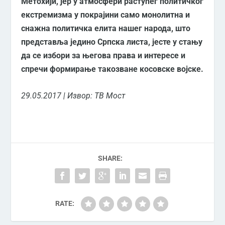
Метохији, јер у атмосфери растућег политичког
екстремизма у покрајини само монолитна и
снажна политичка елита нашег народа, што
представља једино Српска листа, јесте у стању
да се избори за његова права и интересе и
спречи формирање такозване косовске војске.
29.05.2017 | Извор: ТВ Мост
SHARE:
RATE: