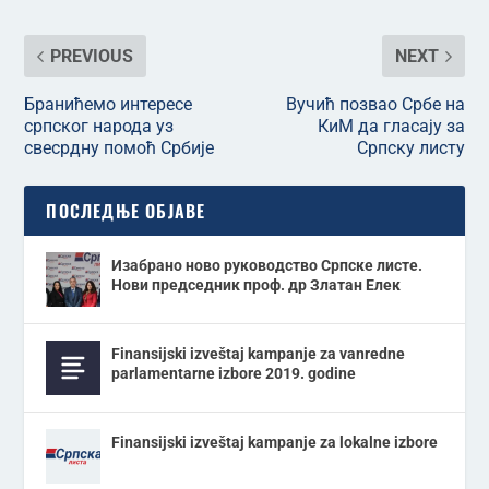
PREVIOUS
NEXT
Бранићемо интересе
Вучић позвао Србе на
српског народа уз
КиМ да гласају за
свесрдну помоћ Србије
Српску листу
ПОСЛЕДЊЕ ОБЈАВЕ
Изабрано ново руководство Српске листе.
Нови председник проф. др Златан Елек
Finansijski izveštaj kampanje za vanredne
parlamentarne izbore 2019. godine
Finansijski izveštaj kampanje za lokalne izbore