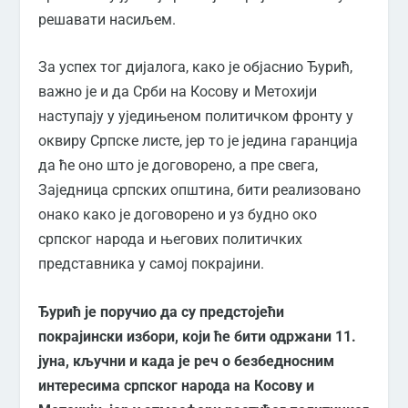
решавати насиљем.
За успех тог дијалога, како је објаснио Ђурић,
важно је и да Срби на Косову и Метохији
наступају у уједињеном политичком фронту у
оквиру Српске листе, јер то је једина гаранција
да ће оно што је договорено, а пре свега,
Заједница српских општина, бити реализовано
онако како је договорено и уз будно око
српског народа и његових политичких
представника у самој покрајини.
Ђурић је поручио да су предстојећи
покрајински избори, који ће бити одржани 11.
јуна, кључни и када је реч о безбедносним
интересима српског народа на Косову и