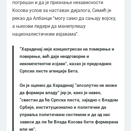
погрешан и да је признање независности
Kосова услов за наставак дијалога, Симић је
рекао да Албанци “могу само да сањају војску,
а њихови лидери да манипулишу
националистичким изјавама”.
“Харадинај није концентрисан на помирење и
поверење, већ даје неодговорне и
некомпетентне изјаве”, казао је председник
Српске листе агенцији Бета.
Он је оценио да Харадинај “апсолутно не може
да формира владу” јер је, како је навео,
“свестан да ће Српска листа, заједно с Владом
Србије, институционално и политички да
управља политичким системом и да од нас
зависи да ли ће Влада Kосова бити формирана
или не”.