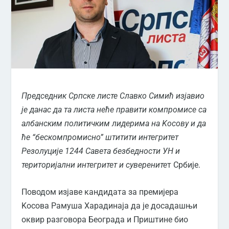
Председник Српске листе Славко Симић изјавио
је данас да та листа неће правити компромисе са
албанским политичким лидерима на Kосову и да
ће “бескомпромисно” штитити интегритет
Резолуције 1244 Савета безбедности УН и
територијални интегритет и суверените
т Србије.
Поводом изјаве кандидата за премијера
Kосова Рамуша Харадинаја да је досадашњи
оквир разговора Београда и Приштине био